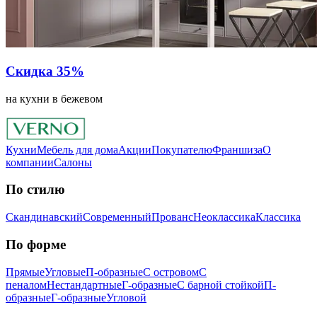
Скидка 35%
на кухни в бежевом
Кухни
Мебель для дома
Акции
Покупателю
Франшиза
О
компании
Салоны
По стилю
Скандинавский
Современный
Прованс
Неоклассика
Классика
Пo фopмe
Прямые
Угловые
П-образные
С островом
С
пеналом
Нестандартные
Г-образные
С барной стойкой
П-
образные
Г-образные
Угловой