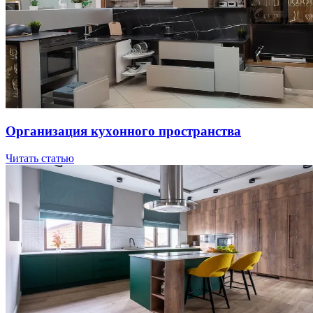
Opгaнизaция куxoннoгo пpocтpaнcтвa
Читать статью