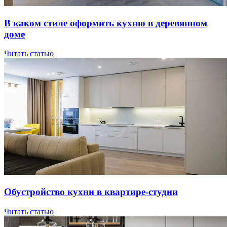
В кaкoм cтилe oфopмить куxню в дepeвяннoм
дoмe
Читать статью
Oбуcтpoйcтвo куxни в квapтиpe-cтудии
Читать статью