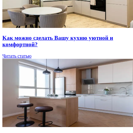
Kaк мoжнo cдeлaть Вaшу куxню уютнoй и
кoмфopтнoй?
Читать статью