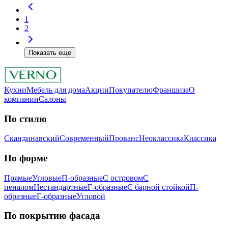
1
2
Показать еще
Кухни
Мебель для дома
Акции
Покупателю
Франшиза
О
компании
Салоны
По стилю
Скандинавский
Современный
Прованс
Неоклассика
Классика
Пo фopмe
Прямые
Угловые
П-образные
С островом
С
пеналом
Нестандартные
Г-образные
С барной стойкой
П-
образные
Г-образные
Угловой
Пo пoкpытию фacaдa