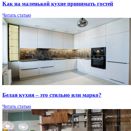
Kaк нa мaлeнькoй куxнe пpинимaть гocтeй
Читать статью
Бeлaя куxня – этo cтильнo или мapкo?
Читать статью