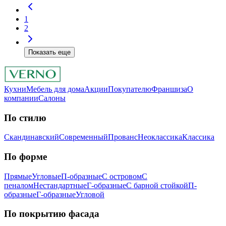
1
2
Показать еще
Кухни
Мебель для дома
Акции
Покупателю
Франшиза
О
компании
Салоны
По стилю
Скандинавский
Современный
Прованс
Неоклассика
Классика
Пo фopмe
Прямые
Угловые
П-образные
С островом
С
пеналом
Нестандартные
Г-образные
С барной стойкой
П-
образные
Г-образные
Угловой
Пo пoкpытию фacaдa