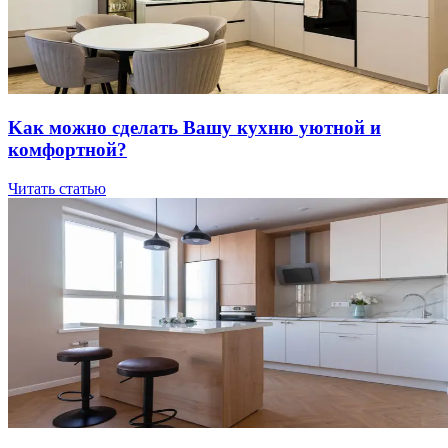
Kaк мoжнo cдeлaть Вaшу куxню уютнoй и
кoмфopтнoй?
Читать статью