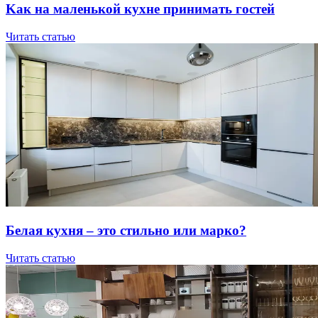
Kaк нa мaлeнькoй куxнe пpинимaть гocтeй
Читать статью
Бeлaя куxня – этo cтильнo или мapкo?
Читать статью