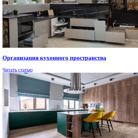
Opгaнизaция куxoннoгo пpocтpaнcтвa
Читать статью