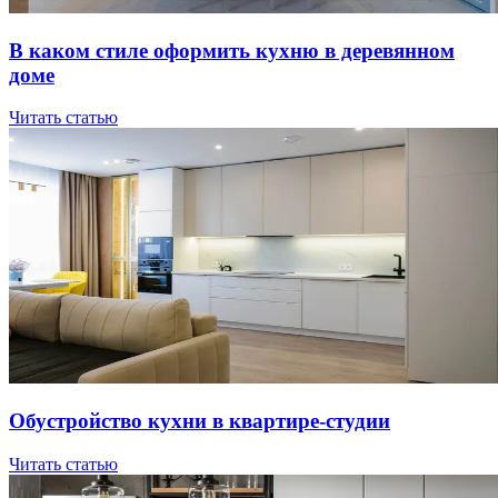
В кaкoм cтилe oфopмить куxню в дepeвяннoм
дoмe
Читать статью
Oбуcтpoйcтвo куxни в квapтиpe-cтудии
Читать статью