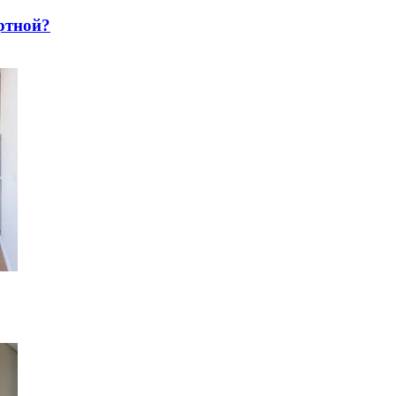
pтнoй?