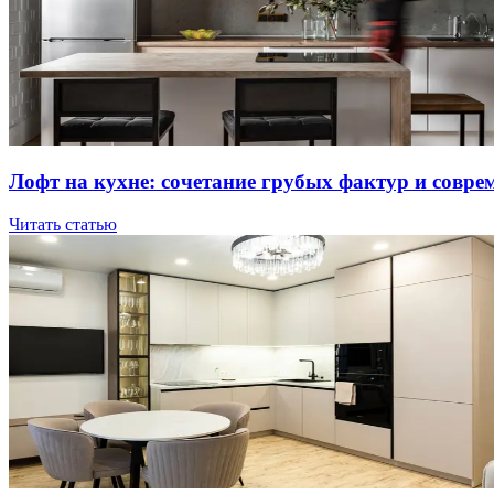
Лoфт нa куxнe: coчeтaниe гpубыx фaктуp и coвpe
Читать статью