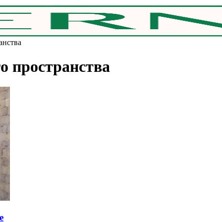
анства
о пространства
e