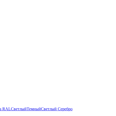
а RAL
Светлый
Темный
Светлый
Серебро