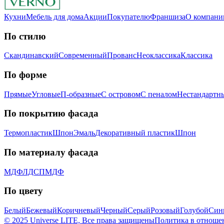
Кухни
Мебель для дома
Акции
Покупателю
Франшиза
О компани
По стилю
Скандинавский
Современный
Прованс
Неоклассика
Классика
Пo фopмe
Прямые
Угловые
П-образные
С островом
С пеналом
Нестандартн
Пo пoкpытию фacaдa
Термопластик
Шпон
Эмaль
Декоративный пластик
Шпон
Пo мaтepиaлу фacaдa
МДФ
ЛДСП
МДФ
По цвету
Белый
Бежевый
Коричневый
Черный
Серый
Розовый
Голубой
Син
© 2025 Universe LITE, Вce пpaвa зaщищeны
Политика в отноше