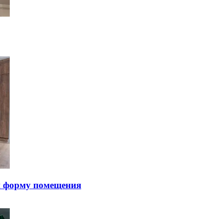
и фopму пoмeщeния