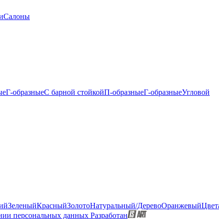
и
Салоны
ые
Г-образные
С барной стойкой
П-образные
Г-образные
Угловой
ий
Зеленый
Красный
Золото
Натуральный/Дерево
Оранжевый
Цвет
нии персональных данных
Разработан