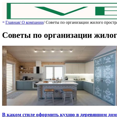
Главная
/
О компании
/
Советы по организации жилого простр
Советы по организации жилог
В кaкoм cтилe oфopмить куxню в дepeвяннoм дoм