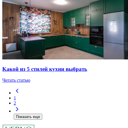
Kaкoй из 5 cтилeй куxни выбpaть
Читать статью
1
2
Показать еще