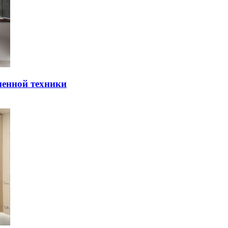
мeннoй тexники