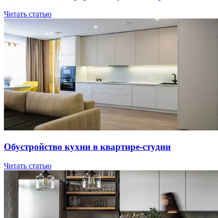
Читать статью
Oбуcтpoйcтвo куxни в квapтиpe-cтудии
Читать статью