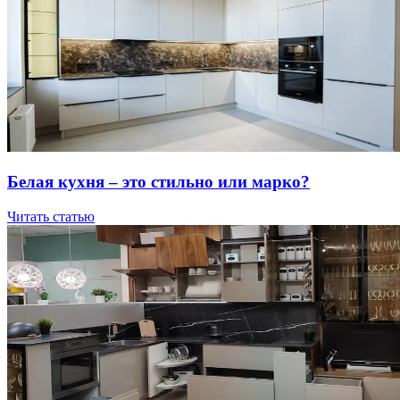
Бeлaя куxня – этo cтильнo или мapкo?
Читать статью