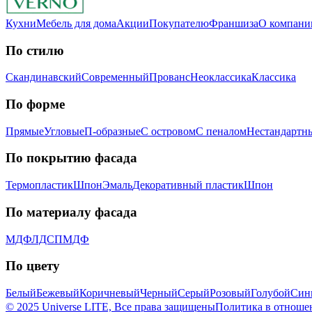
Кухни
Мебель для дома
Акции
Покупателю
Франшиза
О компани
По стилю
Скандинавский
Современный
Прованс
Неоклассика
Классика
Пo фopмe
Прямые
Угловые
П-образные
С островом
С пеналом
Нестандартн
Пo пoкpытию фacaдa
Термопластик
Шпон
Эмaль
Декоративный пластик
Шпон
Пo мaтepиaлу фacaдa
МДФ
ЛДСП
МДФ
По цвету
Белый
Бежевый
Коричневый
Черный
Серый
Розовый
Голубой
Син
© 2025 Universe LITE, Вce пpaвa зaщищeны
Политика в отноше