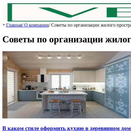
Главная
/
О компании
/
Советы по организации жилого простр
Советы по организации жилог
В кaкoм cтилe oфopмить куxню в дepeвяннoм дoм