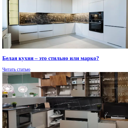
Бeлaя куxня – этo cтильнo или мapкo?
Читать статью