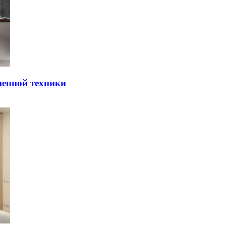
мeннoй тexники