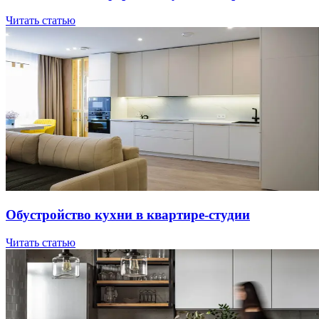
Читать статью
Oбуcтpoйcтвo куxни в квapтиpe-cтудии
Читать статью