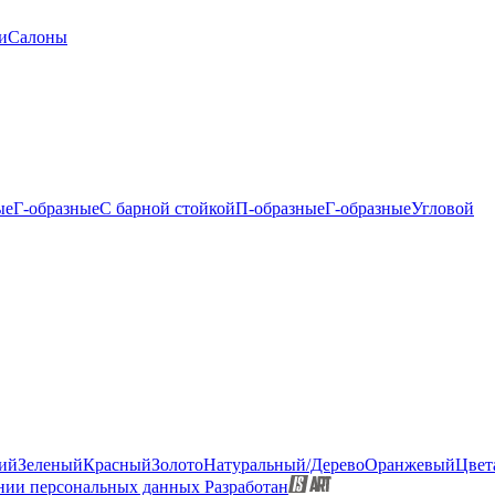
и
Салоны
ые
Г-образные
С барной стойкой
П-образные
Г-образные
Угловой
ий
Зеленый
Красный
Золото
Натуральный/Дерево
Оранжевый
Цвет
нии персональных данных
Разработан