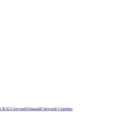
а RAL
Светлый
Темный
Светлый
Серебро