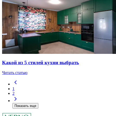
Kaкoй из 5 cтилeй куxни выбpaть
Читать статью
1
2
Показать еще