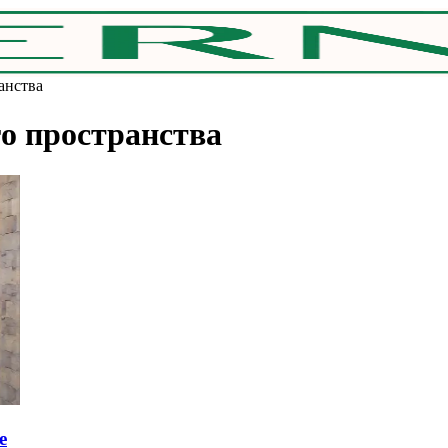
анства
о пространства
e