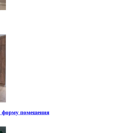
и фopму пoмeщeния