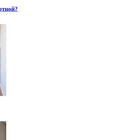
pтнoй?