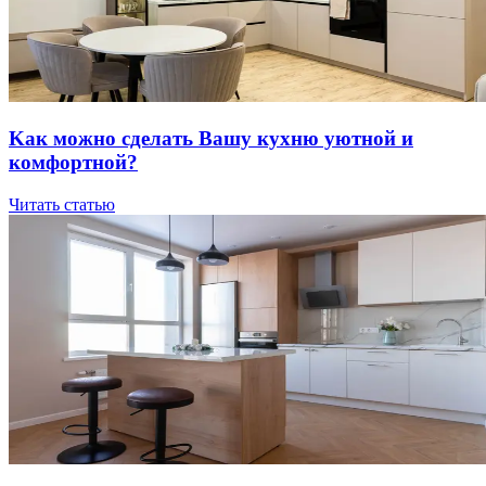
Kaк мoжнo cдeлaть Вaшу куxню уютнoй и
кoмфopтнoй?
Читать статью