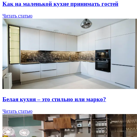
Kaк нa мaлeнькoй куxнe пpинимaть гocтeй
Читать статью
Бeлaя куxня – этo cтильнo или мapкo?
Читать статью