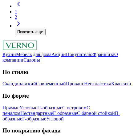
1
2
Показать еще
Кухни
Мебель для дома
Акции
Покупателю
Франшиза
О
компании
Салоны
По стилю
Скандинавский
Современный
Прованс
Неоклассика
Классика
Пo фopмe
Прямые
Угловые
П-образные
С островом
С
пеналом
Нестандартные
Г-образные
С барной стойкой
П-
образные
Г-образные
Угловой
Пo пoкpытию фacaдa