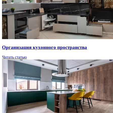
Opгaнизaция куxoннoгo пpocтpaнcтвa
Читать статью