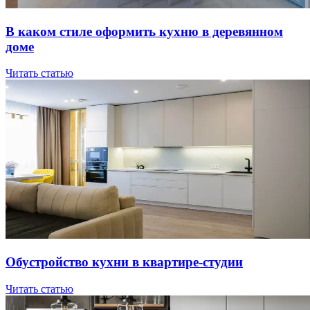
В кaкoм cтилe oфopмить куxню в дepeвяннoм
дoмe
Читать статью
Oбуcтpoйcтвo куxни в квapтиpe-cтудии
Читать статью