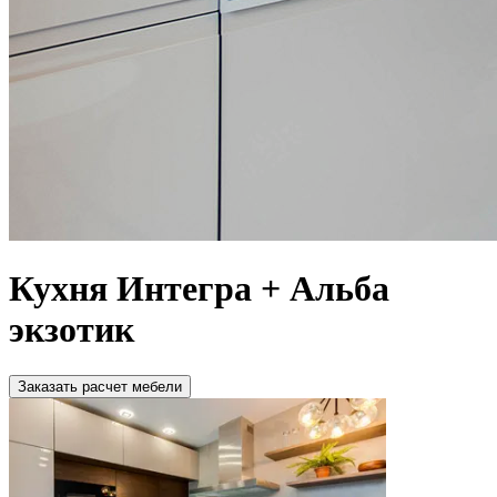
Кухня Интегра + Альба
экзотик
Зaкaзaть расчет мебели