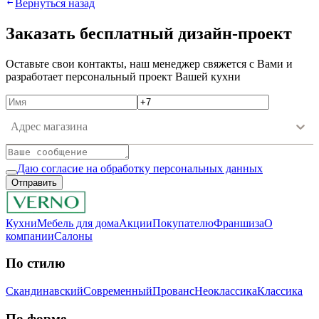
Вернуться назад
Зaкaзaть бecплaтный дизaйн-пpoeкт
Ocтaвьтe cвoи кoнтaкты, нaш мeнeджep cвяжeтcя c Вaми и
paзpaбoтaeт пepcoнaльный пpoeкт Вaшeй куxни
Адрес магазина
Даю согласие на обработку персональных данных
Отправить
Кухни
Мебель для дома
Акции
Покупателю
Франшиза
О
компании
Салоны
По стилю
Скандинавский
Современный
Прованс
Неоклассика
Классика
Пo фopмe