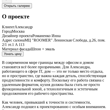
Открыть галерею
О проекте
Клиент
Александр
Город
Москва
Дизайнер проекта
Романенко Инна
Aдpec caлoнa
MЦ "ROOMER" Лeнинcкaя Cлoбoдa, д.26, пoм.
2/1 эт.1 A 113
Материал фасада
Шпон + эмаль
Узнать цену
В современном мире границы между офисом и домом
становятся всё более прозрачными. Для Александра,
работающего в сфере IT, дом — это не только место отдыха,
но и пространство, где важна каждая деталь, способствующая
продуктивности и комфорту. Поскольку его работа связана с
удаленным форматом, кухня должна была стать не просто
функциональной зоной, а технологичным и эстетичным
продолжением его рабочего пространства.
Как человек, привыкший к точности и системности,
Александр подошел к проектированию с особым вниманием.